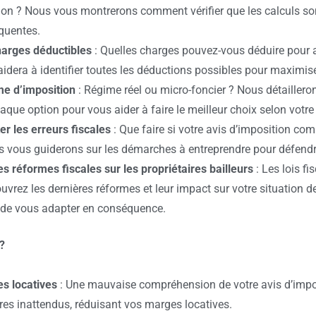
ition ? Nous vous montrerons
comment vérifier que les calculs s
quentes.
harges déductibles
: Quelles charges pouvez-vous déduire
pour 
idera à identifier toutes les
déductions possibles pour maximis
me d’imposition
: Régime réel ou micro-foncier ? Nous
détaillero
aque option pour vous aider à faire
le meilleur choix selon votre
er les erreurs fiscales
: Que faire si votre avis d’imposition
comp
s vous guiderons sur les
démarches à entreprendre pour défendre
s réformes fiscales sur les propriétaires bailleurs
: Les lois
fi
rez les dernières réformes et leur impact sur
votre situation de
t de vous adapter en
conséquence.
?
s locatives
: Une mauvaise compréhension de votre avis
d’impo
es inattendus, réduisant
vos marges locatives.