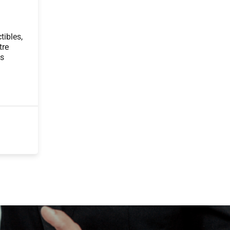
ibles,
tre
os