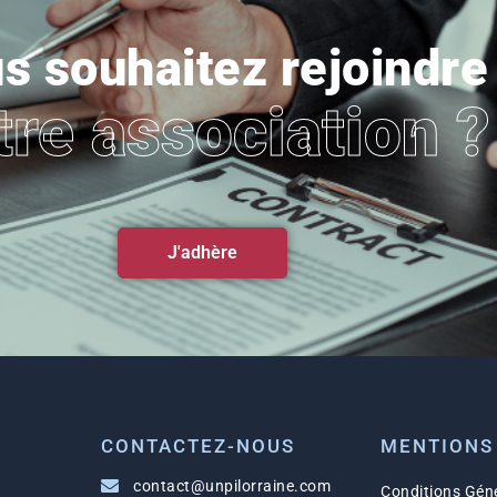
s souhaitez rejoindre
tre association ?
J'adhère
CONTACTEZ-NOUS
MENTIONS
contact@unpilorraine.com
Conditions Géné